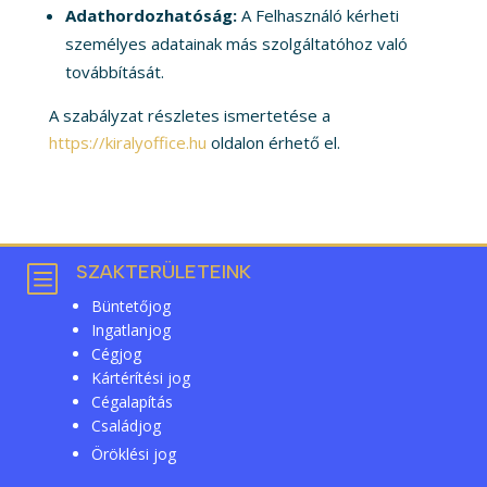
Adathordozhatóság:
A Felhasználó kérheti
személyes adatainak más szolgáltatóhoz való
továbbítását.
A szabályzat részletes ismertetése a
https://kiralyoffice.hu
oldalon érhető el.
SZAKTERÜLETEINK
b
Büntetőjog
Ingatlanjog
Cégjog
Kártérítési jog
Cégalapítás
Családjog
Öröklési jog