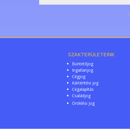
1
SZAKTERÜLETEINK
Büntetőjog
Ingatlanjog
Cégjog
Kártérítési jog
Cégalapítás
Családjog
Öröklési jog