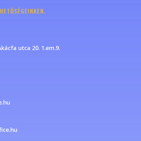
HETŐSÉGEINKEN.
kácfa utca 20. 1.em.9.
k
e.hu
fice.hu