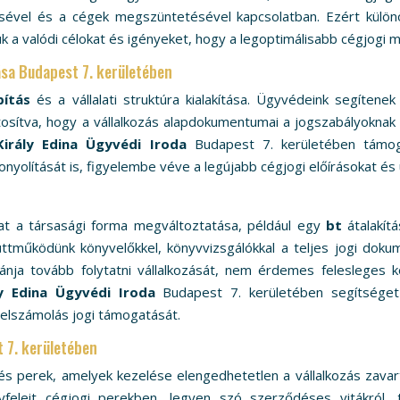
lésével és a cégek megszüntetésével kapcsolatban. Ezért külö
uk a valódi célokat és igényeket, hogy a legoptimálisabb cégjogi 
sa Budapest 7. kerületében
pítás
és a vállalati struktúra kialakítása. Ügyvédeink segítene
tosítva, hogy a vállalkozás alapdokumentumai a jogszabályoknak 
Király Edina Ügyvédi Iroda
Budapest 7. kerületében támogat
nyolítását is, figyelembe véve a legújabb cégjogi előírásokat és ü
at a társasági forma megváltoztatása, például egy
bt
átalakít
ttműködünk könyvelőkkel, könyvvizsgálókkal a teljes jogi dokume
nja tovább folytatni vállalkozását, nem érdemes felesleges k
ly Edina Ügyvédi Iroda
Budapest 7. kerületében segítséget
elszámolás jogi támogatását.
t 7. kerületében
 és perek, amelyek kezelése elengedhetetlen a vállalkozás zav
feleit cégjogi perekben, legyen szó szerződéses vitákról, tu