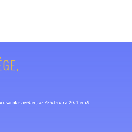
ÉGE,
osának szívében, az Akácfa utca 20. 1.em.9..