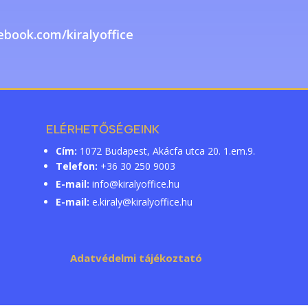
ebook.com/kiralyoffice
ELÉRHETŐSÉGEINK
Cím:
1072 Budapest, Akácfa utca 20. 1.em.9.
Telefon:
+36 30 250 9003
E-mail:
info@kiralyoffice.hu
E-mail:
e.kiraly@kiralyoffice.hu
Adatvédelmi tájékoztató