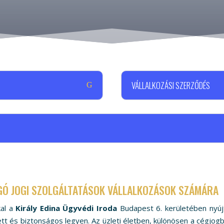
VÁLLALKOZÁSI SZERZŐDÉS
OGÓ JOGI SZOLGÁLTATÁSOK VÁLLALKOZÁSOK SZÁMÁRA
kal a
Király Edina Ügyvédi Iroda
Budapest 6. kerületében nyújt 
ett és biztonságos legyen. Az üzleti életben, különösen a cégjogb