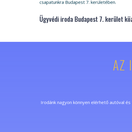
csapatunkra Budapest 7. kerületében.
Ügyvédi iroda Budapest 7. kerület kö
AZ 
Irodánk nagyon könnyen elérhető autóval és 