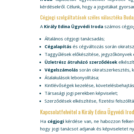
kérdésekről. Célunk, hogy a jogvitákat gyorsa
Cégjogi szolgáltatások széles választéka Buda
A
Király Edina Ügyvédi Iroda
számos cégjogi
Általános cégjogi tanácsadás;
Cégalapítás
és cégváltozás során okiratsz
Taggyűlések előkészítése, jegyzőkönyvek e
Üzletrész átruházó szerződések
elkészí
Végelszámolás
során okiratszerkesztés, k
Átalakulások lebonyolítása;
Kintlévőségek kezelése, követelésbehajtás
Társasági jogi perekben képviselet;
Szerződések elkészítése, fizetési felszólí
Kapcsolatfelvétel a Király Edina Ügyvédi Iro
Ha
cégjogi
kérdése van, ne habozzon felker
hogy jogi tanácsot adjanak és képviseletet ny