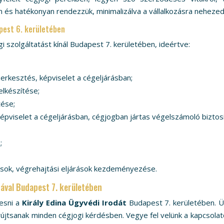
n és hatékonyan rendezzük, minimalizálva a vállalkozásra nehezed
pest 6. kerületében
 szolgáltatást kínál Budapest 7. kerületében, ideértve:
erkesztés, képviselet a cégeljárásban;
lkészítése;
tése;
épviselet a cégeljárásban, cégjogban jártas végelszámoló biztos
;
tások, végrehajtási eljárások kezdeményezése.
dával Budapest 7. kerületében
esni a
Király Edina Ügyvédi Irodát
Budapest 7. kerületében. Ü
újtsanak minden cégjogi kérdésben. Vegye fel velünk a kapcsolatot