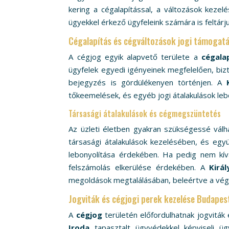
kering a cégalapítással, a változások keze
ügyekkel érkező ügyfeleink számára is feltárj
Cégalapítás és cégváltozások jogi támogatá
A cégjog egyik alapvető területe a
cégala
ügyfelek egyedi igényeinek megfelelően, biz
bejegyzés is gördülékenyen történjen. A
tőkeemelések, és egyéb jogi átalakulások lebo
Társasági átalakulások és cégmegszüntetés
Az üzleti életben gyakran szükségessé válh
társasági átalakulások kezelésében, és együ
lebonyolítása érdekében. Ha pedig nem kívá
felszámolás elkerülése érdekében. A
Kirá
megoldások megtalálásában, beleértve a vég
Jogviták és cégjogi perek kezelése Budapes
A
cégjog
területén előfordulhatnak jogviták
Iroda
tapasztalt ügyvédekkel képviseli ügy