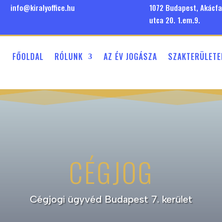
info@kiralyoffice.hu
1072 Budapest, Akácfa
utca 20. 1.em.9.
FŐOLDAL
RÓLUNK
AZ ÉV JOGÁSZA
SZAKTERÜLETE
CÉGJOG
Cégjogi ügyvéd Budapest 7. kerület