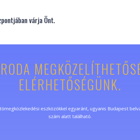
zpontjában várja Önt.
IRODA MEGKÖZELÍTHETŐS
ELÉRHETŐSÉGÜNK.
tömegközlekedési eszközökkel egyaránt, ugyanis Budapest belvár
szám alatt található.