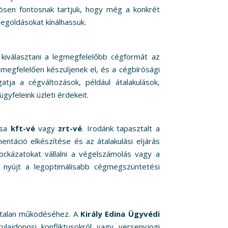
nösen fontosnak tartjuk, hogy még a konkrét
megoldásokat kínálhassuk.
k kiválasztani a legmegfelelőbb cégformát az
megfelelően készüljenek el, és a cégbírósági
ja a cégváltozások, például átalakulások,
gyfeleink üzleti érdekeit.
ása
kft-vé
vagy
zrt-vé
. Irodánk tapasztalt a
ntáció elkészítése és az átalakulási eljárás
ockázatokat vállalni a végelszámolás vagy a
 nyújt a legoptimálisabb cégmegszüntetési
artalan működéséhez. A
Király Edina Ügyvédi
lajdonosi konfliktusokról vagy versenyjogi