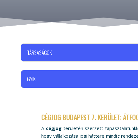
TÁRSASÁGOK
GYIK
CÉGJOG BUDAPEST 7. KERÜLET: ÁTF
A
cégjog
területén szerzett tapasztalatunk
hogy vállalkozása jogi háttere mindig rendez