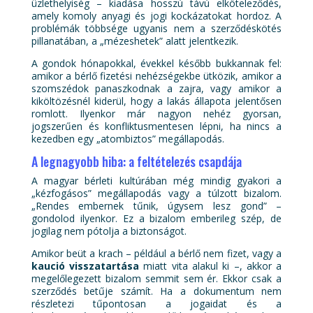
üzlethelyiség – kiadása hosszú távú elköteleződés,
amely komoly anyagi és jogi kockázatokat hordoz. A
problémák többsége ugyanis nem a szerződéskötés
pillanatában, a „mézeshetek” alatt jelentkezik.
A gondok hónapokkal, évekkel később bukkannak fel:
amikor a bérlő fizetési nehézségekbe ütközik, amikor a
szomszédok panaszkodnak a zajra, vagy amikor a
kiköltözésnél kiderül, hogy a lakás állapota jelentősen
romlott. Ilyenkor már nagyon nehéz gyorsan,
jogszerűen és konfliktusmentesen lépni, ha nincs a
kezedben egy „atombiztos” megállapodás.
A legnagyobb hiba: a feltételezés csapdája
A magyar bérleti kultúrában még mindig gyakori a
„kézfogásos” megállapodás vagy a túlzott bizalom.
„Rendes embernek tűnik, úgysem lesz gond” –
gondolod ilyenkor. Ez a bizalom emberileg szép, de
jogilag nem pótolja a biztonságot.
Amikor beüt a krach – például a bérlő nem fizet, vagy a
kaució visszatartása
miatt vita alakul ki –, akkor a
megelőlegezett bizalom semmit sem ér. Ekkor csak a
szerződés betűje számít. Ha a dokumentum nem
részletezi tűpontosan a jogaidat és a