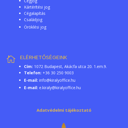
Cégjog
Kártérítési jog
Cégalapítás
Családjog
Öröklési jog
ELÉRHETŐSÉGEINK

Cím:
1072 Budapest, Akácfa utca 20. 1.em.9.
Telefon:
+36 30 250 9003
E-mail:
info@kiralyoffice.hu
E-mail:
e.kiraly@kiralyoffice.hu
Adatvédelmi tájékoztató