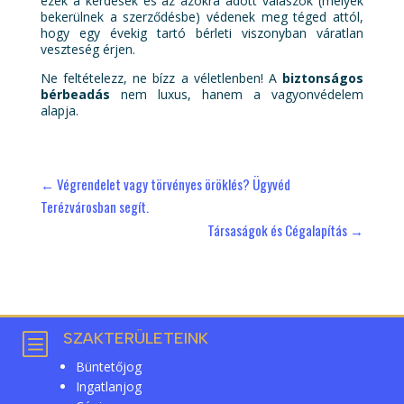
ezek a kérdések és az azokra adott válaszok (melyek
bekerülnek a szerződésbe) védenek meg téged attól,
hogy egy évekig tartó bérleti viszonyban váratlan
veszteség érjen.
Ne feltételezz, ne bízz a véletlenben! A
biztonságos
bérbeadás
nem luxus, hanem a vagyonvédelem
alapja.
←
Végrendelet vagy törvényes öröklés? Ügyvéd
Terézvárosban segít.
Társaságok és Cégalapítás
→
SZAKTERÜLETEINK
b
Büntetőjog
Ingatlanjog