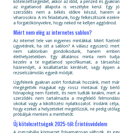
kötelezettségeidet, akkor az időd, a pénzed és gyakran
az ingatlanod állapota is veszélybe kerül. Egy jó
szerződés nem a békés időkre készül, hanem a
viharosokra. A mi feladatunk, hogy felkészítsünk ezekre
a forgatókönyvekre, hogy neked ne kelljen aggódnod.
Miért nem elég az internetes sablon?
Az internet tele van ingyenes mintákkal. Miért fizetnél
ügyvédnek, ha ott a sablon? A válasz egyszerű: mert
nem sablonban gondolkodunk, hanem emberi
élethelyzetekben. Egy általános minta nem tudja
kezelni a te ingatlanod specifikumait, a társasház
házirendjét, a kisállattartás kérdését, vagy éppen a
rezsielszámolás egyedi módját.
Ügyfeleink gyakran azért fordulnak hozzánk, mert már
megégették magukat egy rossz mintával. Egy bérlő
hónapokig nem fizetett, és nem tudták kirakni, mert a
szerződés nem tartalmazta a megfelelő felmondási
okokat vagy a kiköltözési nyilatkozatot. Irodánk célja,
hogy ezeket a helyzeteket megelőzzük, ne pedig utólag
próbáljuk menteni a menthetőt.
Új kötelezettségek 2025-től: Érintésvédelem
A jogszabályi környezet folyamatosan változik, és egy