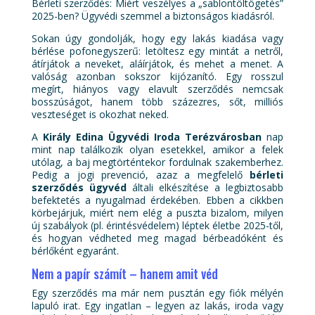
Bérleti szerződés: Miért veszélyes a „sablontöltögetés”
2025-ben? Ügyvédi szemmel a biztonságos kiadásról.
Sokan úgy gondolják, hogy egy lakás kiadása vagy
bérlése pofonegyszerű: letöltesz egy mintát a netről,
átírjátok a neveket, aláírjátok, és mehet a menet. A
valóság azonban sokszor kijózanító. Egy rosszul
megírt, hiányos vagy elavult szerződés nemcsak
bosszúságot, hanem több százezres, sőt, milliós
veszteséget is okozhat neked.
A
Király Edina Ügyvédi Iroda Terézvárosban
nap
mint nap találkozik olyan esetekkel, amikor a felek
utólag, a baj megtörténtekor fordulnak szakemberhez.
Pedig a jogi prevenció, azaz a megfelelő
bérleti
szerződés ügyvéd
általi elkészítése a legbiztosabb
befektetés a nyugalmad érdekében. Ebben a cikkben
körbejárjuk, miért nem elég a puszta bizalom, milyen
új szabályok (pl. érintésvédelem) léptek életbe 2025-től,
és hogyan védheted meg magad bérbeadóként és
bérlőként egyaránt.
Nem a papír számít – hanem amit véd
Egy szerződés ma már nem pusztán egy fiók mélyén
lapuló irat. Egy ingatlan – legyen az lakás, iroda vagy