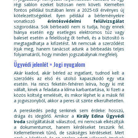
régi sablon ezeket biztosan nem követi. Kiemelten
fontos például tisztában lenni a 2025-től érvényes új
kötelezettségekkel. Ilyen például a bérleményekre
vonatkozó
érintésvédelmi felülvizsgálat
szigorodása. Sok bérbeadó nem is tudja, hogy ennek
hiánya esetén egy esetleges elektromos tűz vagy
baleset esetén a felelősség őt terheli, és a biztosító is
megtagadhatja a kifizetést. Mi nemcsak a szerződést
írjuk meg, hanem tanácsot adunk a bérbeadás teljes
folyamatáról, hogy minden jogszabálynak megfelelj.
Ügyvédi jelenlét = Jogi nyugalom
Akár kiadod, akár bérled az ingatlant, tudnod kell: a
szerződés az első és utolsó kapaszkodó egy vita
esetén. Ha nincs feketén-fehéren leírva, hogy ki mit
vállalt, kinek a feladata a klíma karbantartása, ki fizeti a
közös költség emelését, és mikor léphet ki a másik fél
a jogviszonyból, akkor a peres út szinte elkerülhetetlen.
A pereskedés pedig senkinek sem érdeke: hosszú,
drága és idegőrlő. Amikor a
Király Edina Ügyvédi
Iroda
szolgáltatását választod, mi nemcsak elkészítjük
a dokumentumot, hanem kérdéseket teszünk fel.
Kellemetlennek tűnő, de szükséges kérdéseket. Mert