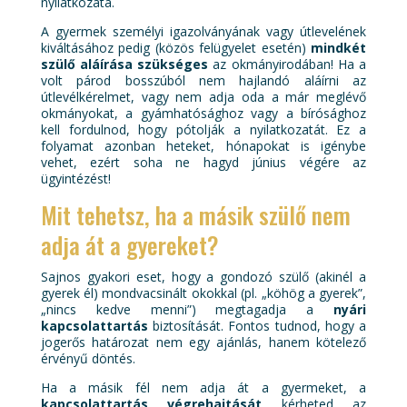
nyilatkozata.
A gyermek személyi igazolványának vagy útlevelének
kiváltásához pedig (közös felügyelet esetén)
mindkét
szülő aláírása szükséges
az okmányirodában! Ha a
volt párod bosszúból nem hajlandó aláírni az
útlevélkérelmet, vagy nem adja oda a már meglévő
okmányokat, a gyámhatósághoz vagy a bírósághoz
kell fordulnod, hogy pótolják a nyilatkozatát. Ez a
folyamat azonban heteket, hónapokat is igénybe
vehet, ezért soha ne hagyd június végére az
ügyintézést!
Mit tehetsz, ha a másik szülő nem
adja át a gyereket?
Sajnos gyakori eset, hogy a gondozó szülő (akinél a
gyerek él) mondvacsinált okokkal (pl. „köhög a gyerek”,
„nincs kedve menni”) megtagadja a
nyári
kapcsolattartás
biztosítását. Fontos tudnod, hogy a
jogerős határozat nem egy ajánlás, hanem kötelező
érvényű döntés.
Ha a másik fél nem adja át a gyermeket, a
kapcsolattartás végrehajtását
kérheted az