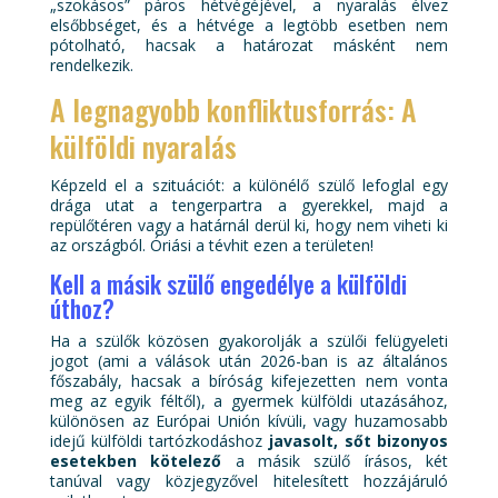
„szokásos” páros hétvégéjével, a nyaralás élvez
elsőbbséget, és a hétvége a legtöbb esetben nem
pótolható, hacsak a határozat másként nem
rendelkezik.
A legnagyobb konfliktusforrás: A
külföldi nyaralás
Képzeld el a szituációt: a különélő szülő lefoglal egy
drága utat a tengerpartra a gyerekkel, majd a
repülőtéren vagy a határnál derül ki, hogy nem viheti ki
az országból. Óriási a tévhit ezen a területen!
Kell a másik szülő engedélye a külföldi
úthoz?
Ha a szülők közösen gyakorolják a szülői felügyeleti
jogot (ami a válások után 2026-ban is az általános
főszabály, hacsak a bíróság kifejezetten nem vonta
meg az egyik féltől), a gyermek külföldi utazásához,
különösen az Európai Unión kívüli, vagy huzamosabb
idejű külföldi tartózkodáshoz
javasolt, sőt bizonyos
esetekben kötelező
a másik szülő írásos, két
tanúval vagy közjegyzővel hitelesített hozzájáruló