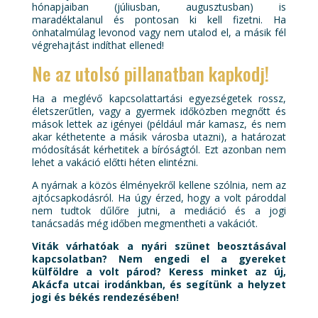
hónapjaiban (júliusban, augusztusban) is
maradéktalanul és pontosan ki kell fizetni. Ha
önhatalmúlag levonod vagy nem utalod el, a másik fél
végrehajtást indíthat ellened!
Ne az utolsó pillanatban kapkodj!
Ha a meglévő kapcsolattartási egyezségetek rossz,
életszerűtlen, vagy a gyermek időközben megnőtt és
mások lettek az igényei (például már kamasz, és nem
akar kéthetente a másik városba utazni), a határozat
módosítását kérhetitek a bíróságtól. Ezt azonban nem
lehet a vakáció előtti héten elintézni.
A nyárnak a közös élményekről kellene szólnia, nem az
ajtócsapkodásról. Ha úgy érzed, hogy a volt pároddal
nem tudtok dűlőre jutni, a mediáció és a jogi
tanácsadás még időben megmentheti a vakációt.
Viták várhatóak a nyári szünet beosztásával
kapcsolatban? Nem engedi el a gyereket
külföldre a volt párod? Keress minket az új,
Akácfa utcai irodánkban, és segítünk a helyzet
jogi és békés rendezésében!