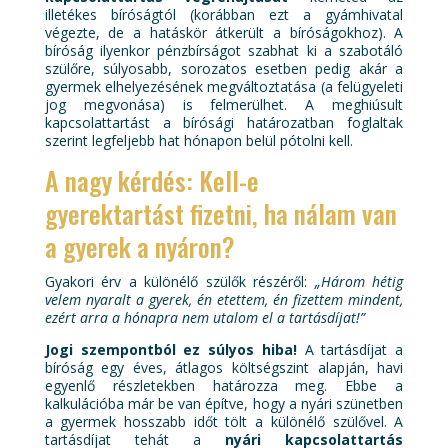
illetékes bíróságtól (korábban ezt a gyámhivatal
végezte, de a hatáskör átkerült a bíróságokhoz). A
bíróság ilyenkor pénzbírságot szabhat ki a szabotáló
szülőre, súlyosabb, sorozatos esetben pedig akár a
gyermek elhelyezésének megváltoztatása (a felügyeleti
jog megvonása) is felmerülhet. A meghiúsult
kapcsolattartást a bírósági határozatban foglaltak
szerint legfeljebb hat hónapon belül pótolni kell.
A nagy kérdés: Kell-e
gyerektartást fizetni, ha nálam van
a gyerek a nyáron?
Gyakori érv a különélő szülők részéről:
„Három hétig
velem nyaralt a gyerek, én etettem, én fizettem mindent,
ezért arra a hónapra nem utalom el a tartásdíjat!”
Jogi szempontból ez súlyos hiba!
A tartásdíjat a
bíróság egy éves, átlagos költségszint alapján, havi
egyenlő részletekben határozza meg. Ebbe a
kalkulációba már be van építve, hogy a nyári szünetben
a gyermek hosszabb időt tölt a különélő szülővel. A
tartásdíjat tehát a
nyári kapcsolattartás