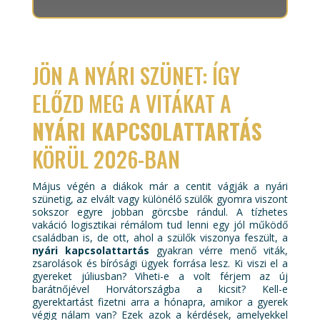
JÖN A NYÁRI SZÜNET: ÍGY
ELŐZD MEG A VITÁKAT A
NYÁRI KAPCSOLATTARTÁS
KÖRÜL 2026-BAN
Május végén a diákok már a centit vágják a nyári
szünetig, az elvált vagy különélő szülők gyomra viszont
sokszor egyre jobban görcsbe rándul. A tízhetes
vakáció logisztikai rémálom tud lenni egy jól működő
családban is, de ott, ahol a szülők viszonya feszült, a
nyári kapcsolattartás
gyakran vérre menő viták,
zsarolások és bírósági ügyek forrása lesz. Ki viszi el a
gyereket júliusban? Viheti-e a volt férjem az új
barátnőjével Horvátországba a kicsit? Kell-e
gyerektartást fizetni arra a hónapra, amikor a gyerek
végig nálam van? Ezek azok a kérdések, amelyekkel