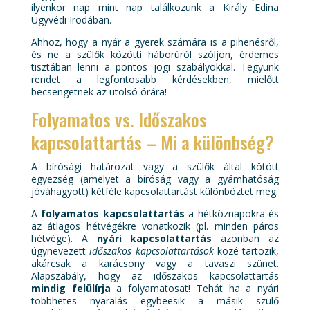
ilyenkor nap mint nap találkozunk a Király Edina
Ügyvédi Irodában.
Ahhoz, hogy a nyár a gyerek számára is a pihenésről,
és ne a szülők közötti háborúról szóljon, érdemes
tisztában lenni a pontos jogi szabályokkal. Tegyünk
rendet a legfontosabb kérdésekben, mielőtt
becsengetnek az utolsó órára!
Folyamatos vs. Időszakos
kapcsolattartás – Mi a különbség?
A bírósági határozat vagy a szülők által kötött
egyezség (amelyet a bíróság vagy a gyámhatóság
jóváhagyott) kétféle kapcsolattartást különböztet meg.
A
folyamatos kapcsolattartás
a hétköznapokra és
az átlagos hétvégékre vonatkozik (pl. minden páros
hétvége). A
nyári kapcsolattartás
azonban az
úgynevezett
időszakos kapcsolattartások
közé tartozik,
akárcsak a karácsony vagy a tavaszi szünet.
Alapszabály, hogy az időszakos kapcsolattartás
mindig felülírja
a folyamatosat! Tehát ha a nyári
többhetes nyaralás egybeesik a másik szülő