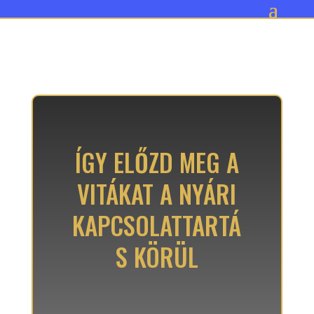
ÍGY ELŐZD MEG A
VITÁKAT A NYÁRI
KAPCSOLATTARTÁ
S KÖRÜL