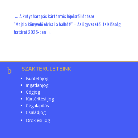
←
A kutyaharapás kártérítés lépésről lépésre
"Majd a könyvelő elviszi a balhét!" – Az ügyvezetői felelősség
határai 2026-ban
→
b
SZAKTERÜLETEINK
Büntetőjog
Ingatlanjog
Cégjog
Kártérítési jog
Cégalapítás
Családjog
Öröklési jog