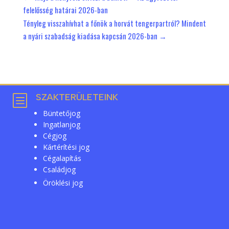
felelősség határai 2026-ban
Tényleg visszahívhat a főnök a horvát tengerpartról? Mindent
a nyári szabadság kiadása kapcsán 2026-ban
→
SZAKTERÜLETEINK
b
Büntetőjog
Ingatlanjog
Cégjog
Kártérítési jog
Cégalapítás
Családjog
Öröklési jog