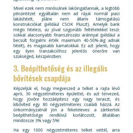
Mivel ezek nem minősülnek lakóingatlannak, a legtöbb
pénzintézet egyáltalán nem ad rájuk normál piaci
lakáshitelt, pláne nem állami támogatású
konstrukciókat (például CSOK Pluszt). Amelyik bank
mégis hitelezi, az jóval szigorúbb feltételekkel teszi:
sokkal alacsonyabb finanszírozási aránnyal (például a
becsült forgalmi érték maximum 40-50%-áig adnak
hitelt), és magasabb kamatokkal. Ez azt jelenti, hogy
egy ilyen tranzakcióhoz jelentős önerőre van
szükséged, készpénzben.
3. Beépíthetőség és az illegális
bővítések csapdája
Képzeljük el, hogy megveszed a telket a rajta lévő
apró, 30 négyzetméteres épülettel, és azt tervezed,
hogy jövőre hozzáépítesz egy nagy teraszt, és
kibővíted egy 80 négyzetméteres családi házzá. Az
önkormányzatnál jön a feketeleves: a zártkertek
beépíthetősége rendkívül korlátozott, általában
mindössze 3% vagy 5%!
Ha egy 1000 négyzetméteres telket vettél, arra