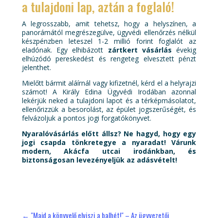
a tulajdoni lap, aztán a foglaló!
A legrosszabb, amit tehetsz, hogy a helyszínen, a
panorámától megrészegülve, ügyvédi ellenőrzés nélkül
készpénzben leteszel 1-2 millió forint foglalót az
eladónak. Egy elhibázott
zártkert vásárlás
évekig
elhúzódó pereskedést és rengeteg elvesztett pénzt
jelenthet.
Mielőtt bármit aláírnál vagy kifizetnél, kérd el a helyrajzi
számot! A Király Edina Ügyvédi Irodában azonnal
lekérjük neked a tulajdoni lapot és a térképmásolatot,
ellenőrizzük a besorolást, az épület jogszerűségét, és
felvázoljuk a pontos jogi forgatókönyvet.
Nyaralóvásárlás előtt állsz? Ne hagyd, hogy egy
jogi csapda tönkretegye a nyaradat! Várunk
modern, Akácfa utcai irodánkban, és
biztonságosan levezényeljük az adásvételt!
←
"Majd a könyvelő elviszi a balhét!" – Az ügyvezetői