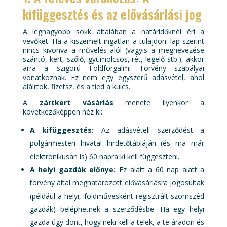
kifüggesztés és az elővásárlási jog
A legnagyobb sokk általában a határidőknél éri a
vevőket. Ha a kiszemelt ingatlan a tulajdoni lap szerint
nincs kivonva a művelés alól (vagyis a megnevezése
szántó, kert, szőlő, gyümölcsös, rét, legelő stb.), akkor
arra a szigorú Földforgalmi Törvény szabályai
vonatkoznak. Ez nem egy egyszerű adásvétel, ahol
aláírtok, fizetsz, és a tied a kulcs.
A
zártkert vásárlás
menete ilyenkor a
következőképpen néz ki:
A kifüggesztés:
Az adásvételi szerződést a
polgármesteri hivatal hirdetőtábláján (és ma már
elektronikusan is) 60 napra ki kell függeszteni.
A helyi gazdák előnye:
Ez alatt a 60 nap alatt a
törvény által meghatározott elővásárlásra jogosultak
(például a helyi, földművesként regisztrált szomszéd
gazdák) beléphetnek a szerződésbe. Ha egy helyi
gazda úgy dönt, hogy neki kell a telek, a te áradon és