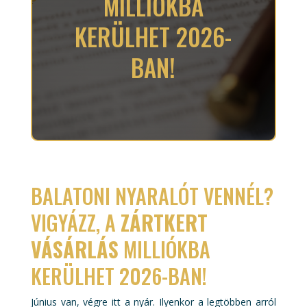
MILLIÓKBA
KERÜLHET 2026-
BAN!
BALATONI NYARALÓT VENNÉL?
VIGYÁZZ, A
ZÁRTKERT
VÁSÁRLÁS
MILLIÓKBA
KERÜLHET 2026-BAN!
Június van, végre itt a nyár. Ilyenkor a legtöbben arról