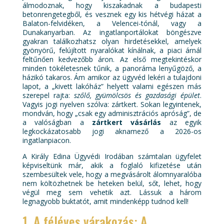
álmodoznak, hogy kiszakadnak a budapesti
betonrengetegből, és vesznek egy kis hétvégi házat a
Balaton-felvidéken, a Velencei-tónál, vagy a
Dunakanyarban. Az ingatlanportálokat böngészve
gyakran találkozhatsz olyan hirdetésekkel, amelyek
gyönyörű, felújított nyaralókat kínálnak, a piaci árnál
feltűnően kedvezőbb áron. Az első megtekintéskor
minden tökéletesnek tűnik, a panoráma lenyűgöző, a
házikó takaros. Ám amikor az ügyvéd lekéri a tulajdoni
lapot, a „kivett lakóház” helyett valami egészen más
szerepel rajta:
szőlő, gyümölcsös és gazdasági épület
.
Vagyis jogi nyelven szólva: zártkert. Sokan legyintenek,
mondván, hogy „csak egy adminisztrációs apróság”, de
a valóságban a
zártkert vásárlás
az egyik
legkockázatosabb jogi aknamező a 2026-os
ingatlanpiacon.
A Király Edina Ügyvédi Irodában számtalan ügyfelet
képviseltünk már, akik a foglaló kifizetése után
szembesültek vele, hogy a megvásárolt álomnyaralóba
nem költözhetnek be heteken belül, sőt, lehet, hogy
végül meg sem vehetik azt. Lássuk a három
legnagyobb buktatót, amit mindenképp tudnod kell!
1. A féléves várakozás: A