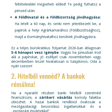
feltételeiddel megveheti előled! Te pedig futhatsz a
pénzed után.
A Földhivatal és a Földbizottság jóváhagyása:
Ha letelt a 60 nap, és senki nem jelentkezett be, a
papírok a helyi Agrárkamarához (Földbizottsághoz),
majd a Kormányhivatalhoz kerülnek jóváhagyásra.
Ez a teljes bürokratikus folyamat 2026-ban átlagosan
5-6 hónapot vesz igénybe
. Vagyis ha júniusban írod
alá a papírokat, jó eséllyel csak novemberben vagy
decemberben leszel hivatalosan is tulajdonos. Oda a
nyári szezon!
2. Hitelből vennéd? A bankok
rémálma!
Ha a nyaralót részben banki hitelből szeretnéd
finanszírozni, a
zártkert vásárlás
komoly falakba
ütközhet. A hazai bankok rendkívül óvatosak a
mezőgazdasági besorolású ingatlanokkal és a
„gazdasági épületekkel”.