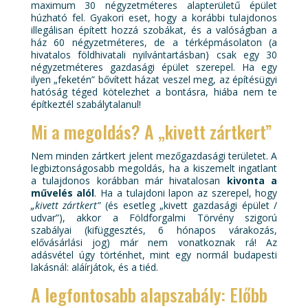
maximum 30 négyzetméteres alapterületű épület
húzható fel. Gyakori eset, hogy a korábbi tulajdonos
illegálisan épített hozzá szobákat, és a valóságban a
ház 60 négyzetméteres, de a térképmásolaton (a
hivatalos földhivatali nyilvántartásban) csak egy 30
négyzetméteres gazdasági épület szerepel. Ha egy
ilyen „feketén” bővített házat veszel meg, az építésügyi
hatóság téged kötelezhet a bontásra, hiába nem te
építkeztél szabálytalanul!
Mi a megoldás? A „kivett zártkert”
Nem minden zártkert jelent mezőgazdasági területet. A
legbiztonságosabb megoldás, ha a kiszemelt ingatlant
a tulajdonos korábban már hivatalosan
kivonta a
művelés alól
. Ha a tulajdoni lapon az szerepel, hogy
„kivett zártkert”
(és esetleg „kivett gazdasági épület /
udvar”), akkor a Földforgalmi Törvény szigorú
szabályai (kifüggesztés, 6 hónapos várakozás,
elővásárlási jog) már nem vonatkoznak rá! Az
adásvétel úgy történhet, mint egy normál budapesti
lakásnál: aláírjátok, és a tiéd.
A legfontosabb alapszabály: Előbb